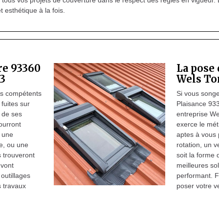
 tous vos projets de couverture dans le respect des règles en vigueur. 
t esthétique à la fois.
ure 93360
La pose 
93
Wels To
rs compétents
Si vous songez
 fuites sur
Plaisance 933
t de ses
entreprise We
ourront
exerce le mét
t une
aptes à vous 
e, ou une
rotation, un v
 trouveront
soit la forme
 vont
meilleures sol
outillages
performant. F
s travaux
poser votre v