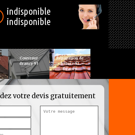
indisponible
indisponible
t
Couvreur
Réparation de
drancy 93
toiture 93
Drancy
ez votre devis gratuitement