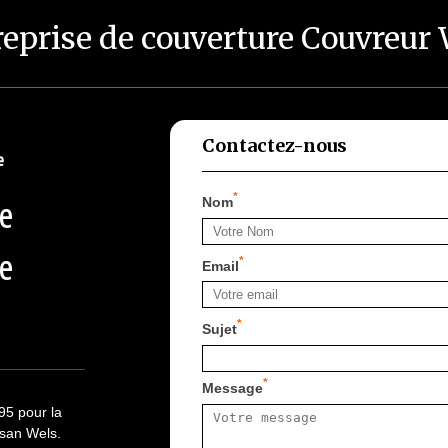
eprise de couverture Couvreur
Contactez-nous
e
*
Nom
le
le
*
Email
*
Sujet
*
Message
95 pour la
isan Wels.