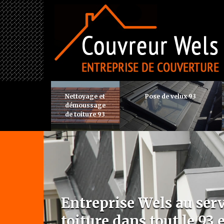
Nettoyage et
Pose de velux 93
démoussage
de toiture 93
Entreprise Wels au serv
toiture dans tout le 93 e