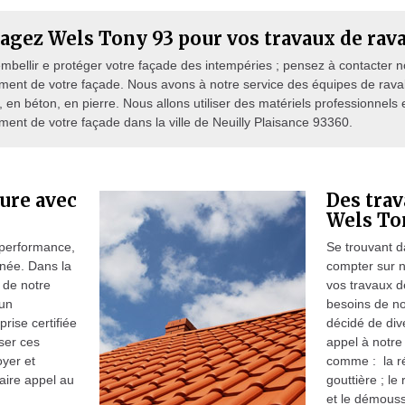
agez Wels Tony 93 pour vos travaux de rav
mbellir e protéger votre façade des intempéries ; pensez à contacter n
ment de votre façade. Nous avons à notre service des équipes de ravale
, en béton, en pierre. Nous allons utiliser des matériels professionnels 
ment de votre façade dans la ville de Neuilly Plaisance 93360.
ure avec
Des trav
Wels To
 performance,
Se trouvant d
nnée. Dans la
compter sur n
e de notre
vos travaux d
 un
besoins de no
ise certifiée
décidé de dive
iser ces
appel à notre
oyer et
comme : la rép
faire appel au
gouttière ; le
et le démouss