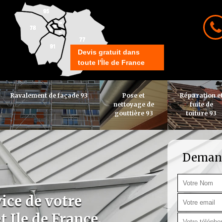
Devis gratuit dans
toute l'Île de France
Ravalement de façade 93
Pose et
Réparation e
nettoyage de
fuite de
gouttière 93
toiture 93
Demand
ice de votre
t Ile de France.